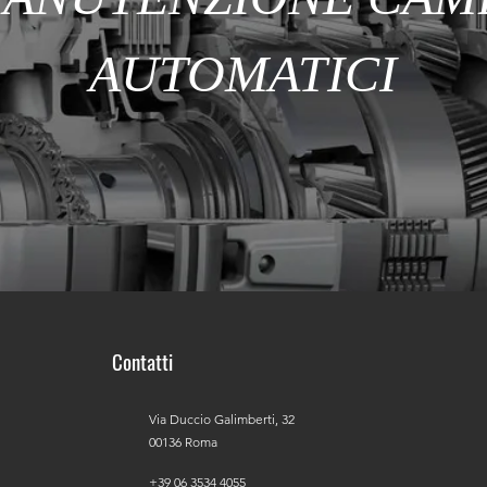
AUTOMATICI
Contatti
Via Duccio Galimberti, 32
00136 Roma
+39 06 3534 4055