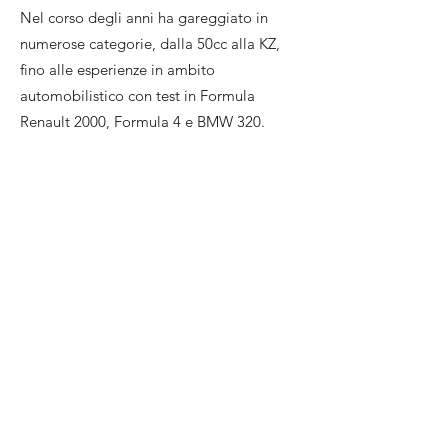
Nel corso degli anni ha gareggiato in
numerose categorie, dalla 50cc alla KZ,
fino alle esperienze in ambito
automobilistico con test in Formula
Renault 2000, Formula 4 e BMW 320.
Attualmente è impegnato nella stagione
2026 del Campionato Italiano Mitjet,
dove porta in pista determinazione,