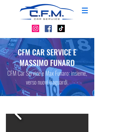
CFM CAR SERVICE E
MASSIMO FUNARO
CFM Car Service e Max Funaro: insieme,
verso nuovi traguardi.