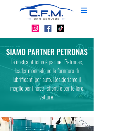
SIAMO PARTNER PETRONAS
La nostra officina è partner Petronas,
leader mondiale nella fornitura di
lubrificanti per auto. Desideriamo il
meglio per i nostri clienti e per le loro
vetture.